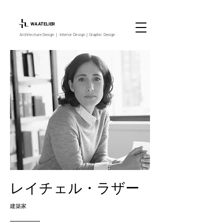
WA ATELIER
Architecture Design｜ Interior Design｜Graphic Design
レイチェル・ラザー
建築家