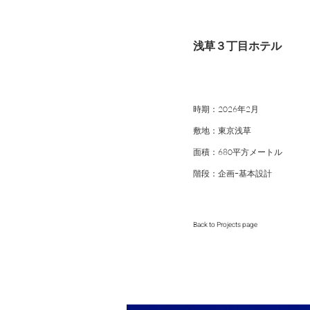
浅草３丁目ホテル
時期：2026年2月
敷地：東京浅草
面積：680平方メートル
階段：企画ｰ基本設計
Back to Projects page