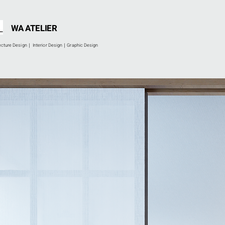
WA ATELIER
ecture Design｜ Interior Design｜Graphic Design