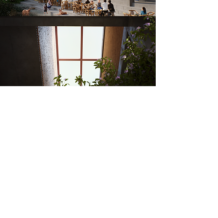
​Contact
​Projects