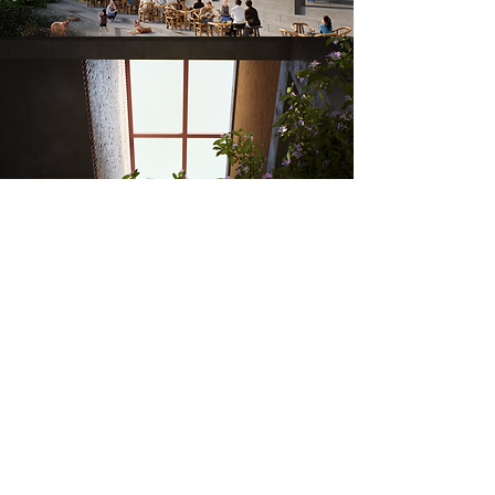
​Contact
​Projects