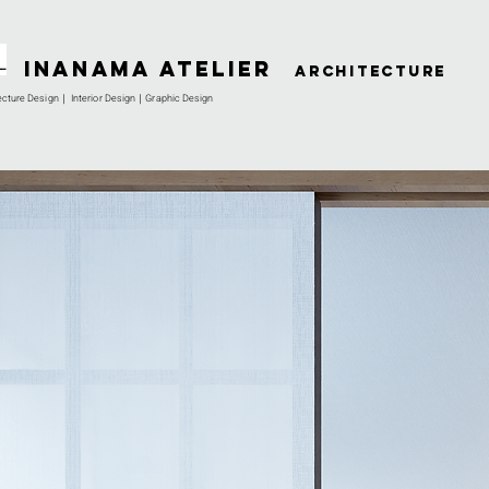
INANAMA Atelier
architecture
ecture Design｜ Interior Design｜Graphic Design